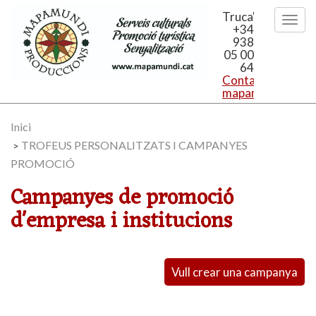
Truca'ns
+34
938
05 00
64
Contacta'ns:
mapamundi@mapa
Inici
TROFEUS PERSONALITZATS I CAMPANYES
>
PROMOCIÓ
Campanyes de promoció
d'empresa i institucions
Vull crear una campanya