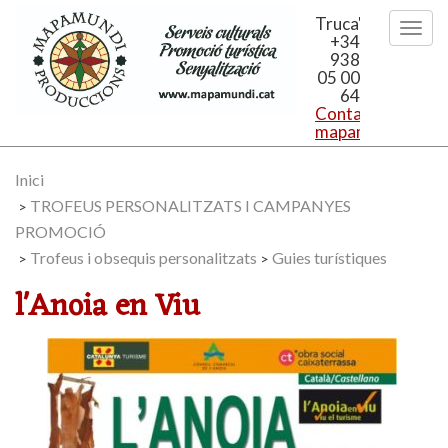
Truca'ns
+34
938
05 00
64
Contacta'ns:
mapamundi@mapa
Inici
TROFEUS PERSONALITZATS I CAMPANYES
>
PROMOCIÓ
Trofeus i obsequis personalitzats
Guies turístiques
>
>
l'Anoia en Viu