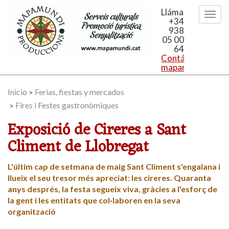
Llámanos
+34
938
05 00
64
Contáctanos:
mapamundi@mapa
Inicio
Ferias, fiestas y mercados
>
Fires i Festes gastronòmiques
>
Exposició de Cireres a Sant
Climent de Llobregat
L'últim cap de setmana de maig Sant Climent s'engalana i
llueix el seu tresor més apreciat: les cireres. Quaranta
anys després, la festa segueix viva, gràcies a l'esforç de
la gent i les entitats que col·laboren en la seva
organització