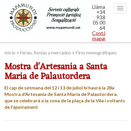
Llámanos
+34
938
05 00
64
Contáctanos:
mapamundi@mapa
Inicio
Ferias, fiestas y mercados
Fires monogràfiques
>
>
Mostra d'Artesania a Santa
Maria de Palautordera
El cap de setmana del 12 i 13 de juliol hi haurà la 28a
Mostra d'Artesania de Santa Maria de Palautordera,
que se celebrarà a la zona de la plaça de la Vila i voltants
de l'ajuntament