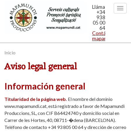
Llámanos
+34
938
05 00
64
Contáctanos:
mapamundi@mapa
Inicio
Aviso legal general
Información general
Titularidad de la página web.
El nombre del dominio
www.mapamundi.cat, está registrado a favor de Mapamundi
Produccions, SL, con CIF B64424740 y domicilio social en
Carrer de les Hortes, 40, 08711-�dena (BARCELONA).
Teléfono de contacto +34 93 805 00 64 y dirección de correo