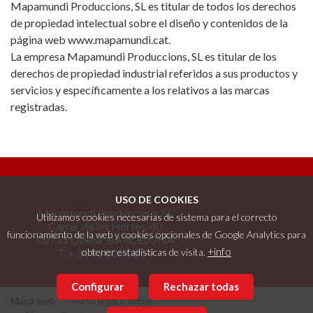
Mapamundi Produccions, SL es titular de todos los derechos
de propiedad intelectual sobre el diseño y contenidos de la
página web www.mapamundi.cat.
La empresa Mapamundi Produccions, SL es titular de los
derechos de propiedad industrial referidos a sus productos y
servicios y específicamente a los relativos a las marcas
registradas.
USO DE COOKIES
Mapamundi Produccions, SL
Utilizamos cookies necesarias de sistema para el correcto
Carrer de les Hortes, 40
funcionamiento de la web y cookies opcionales de Google Analytics para
08711 Òdena ,BARCELONA
+info
T. +34 93 805 00 64
obtener estadísticas de visita.
Configurar
Rechazar todas
Mapa web
Aviso legal y sobre