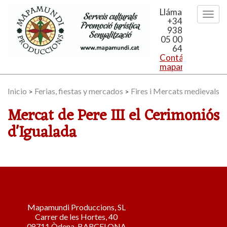
Llámanos
+34
938
05 00
64
Contáctanos:
mapamundi@mapa
Inicio
Ferias, fiestas y mercados
Fires i Mercats medievals
>
>
Mercat de Pere III el Cerimoniós
d'Igualada
Mapamundi Produccions, SL
Carrer de les Hortes, 40
08711 Òdena ,BARCELONA