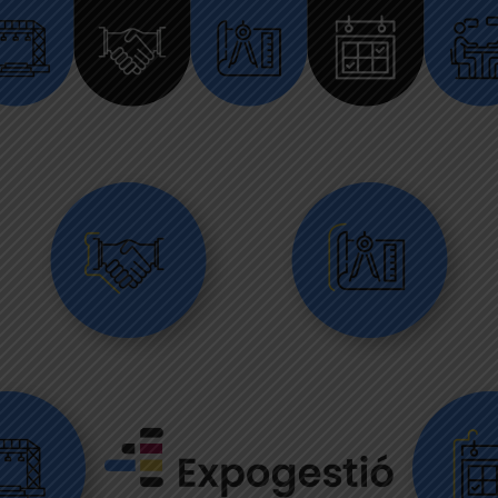
gística
Comercialització
Comunicació
Programació
Assessor