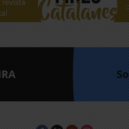
IRA
So