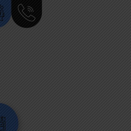
aments
Contacte