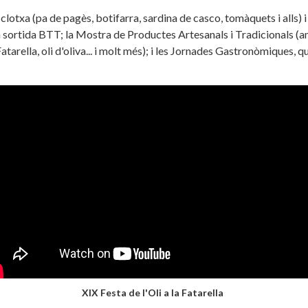
clotxa (pa de pagès, botifarra, sardina de casco, tomàquets i alls) 
ts; la sortida BTT; la Mostra de Productes Artesanals i Tradicionals (
Fatarella, oli d'oliva... i molt més); i les Jornades Gastronòmiques,
XIX Festa de l'Oli a la Fatarella