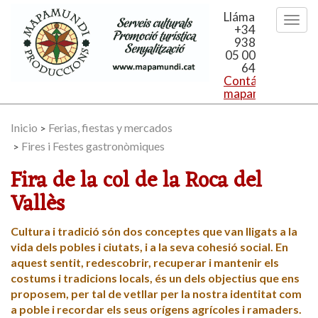
Llámanos
+34
938
05 00
64
Contáctanos:
mapamundi@mapa
Inicio
Ferias, fiestas y mercados
>
Fires i Festes gastronòmiques
>
Fira de la col de la Roca del
Vallès
Cultura i tradició són dos conceptes que van lligats a la
vida dels pobles i ciutats, i a la seva cohesió social. En
aquest sentit, redescobrir, recuperar i mantenir els
costums i tradicions locals, és un dels objectius que ens
proposem, per tal de vetllar per la nostra identitat com
a poble i recordar els seus orígens agrícoles i ramaders.