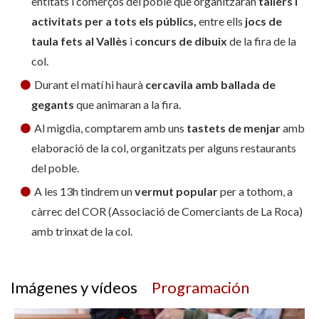
entitats i comerços del poble que organitzaran
tallers i
activitats per a tots els públics,
entre ells
jocs de
taula fets al Vallès
i
concurs de dibuix
de la fira de la
col.
Durant el matí hi haurà
cercavila amb ballada de
gegants
que animaran a la fira.
Al migdia, comptarem amb uns
tastets de menjar
amb
elaboració de la col, organitzats per alguns restaurants
del poble.
A les 13h tindrem un
vermut popular
per a tothom, a
càrrec del COR (Associació de Comerciants de La Roca)
amb trinxat de la col.
Imágenes y vídeos
Programación
Fira de la col de la Roca del Vallès