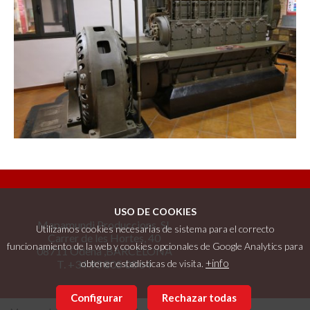
USO DE COOKIES
Mapamundi Produccions, SL
Utilizamos cookies necesarias de sistema para el correcto
Carrer de les Hortes, 40
funcionamiento de la web y cookies opcionales de Google Analytics para
08711 Òdena ,BARCELONA
+info
T. +34 93 805 00 64
obtener estadísticas de visita.
Configurar
Rechazar todas