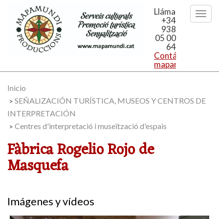
Llámanos
+34
938
05 00
64
Contáctanos:
mapamundi@mapa
Inicio
SEÑALIZACIÓN TURÍSTICA, MUSEOS Y CENTROS DE
>
INTERPRETACIÓN
Centres d'interpretació i museïtzació d'espais
>
Fàbrica Rogelio Rojo de
Masquefa
Imágenes y vídeos