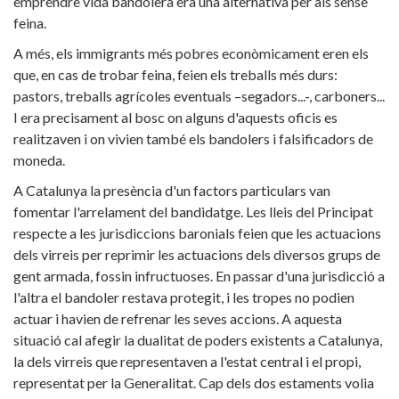
emprendre vida bandolera era una alternativa per als sense
feina.
A més, els immigrants més pobres econòmicament eren els
que, en cas de trobar feina, feien els treballs més durs:
pastors, treballs agrícoles eventuals –segadors...-, carboners...
I era precisament al bosc on alguns d'aquests oficis es
realitzaven i on vivien també els bandolers i falsificadors de
moneda.
A Catalunya la presència d'un factors particulars van
fomentar l'arrelament del bandidatge. Les lleis del Principat
respecte a les jurisdiccions baronials feien que les actuacions
dels virreis per reprimir les actuacions dels diversos grups de
gent armada, fossin infructuoses. En passar d'una jurisdicció a
l'altra el bandoler restava protegit, i les tropes no podien
actuar i havien de refrenar les seves accions. A aquesta
situació cal afegir la dualitat de poders existents a Catalunya,
la dels virreis que representaven a l'estat central i el propi,
representat per la Generalitat. Cap dels dos estaments volia