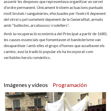
assumir les despeses que representava organitzar un servei
d'ordre permanent. Únicament trobem actuacions puntuals
molt brutals i sanguinàries, efectuades per l'exèrcit depenent
del virrei o pel sometent depenent de la Generalitat, armats
amb “ballestes, arcabussos i rodellers”.
Amb la recuperació econòmica del Principat a partir de 1680,
les causes essencials que fomentaven el bandolerisme van
desaparèixer i amb elles el grups d'homes que assaltaven els
camins; avui la tradició popular els ha incorporat com
veritables herois romàntics.
Imágenes y vídeos
Programación
Fira d'en Rocaguinarda a Olost