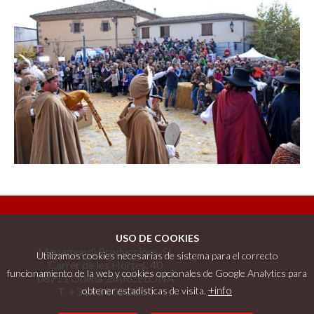
USO DE COOKIES
Mapamundi Produccions, SL
Utilizamos cookies necesarias de sistema para el correcto
Carrer de les Hortes, 40
funcionamiento de la web y cookies opcionales de Google Analytics para
08711 Òdena ,BARCELONA
+info
T. +34 93 805 00 64
obtener estadísticas de visita.