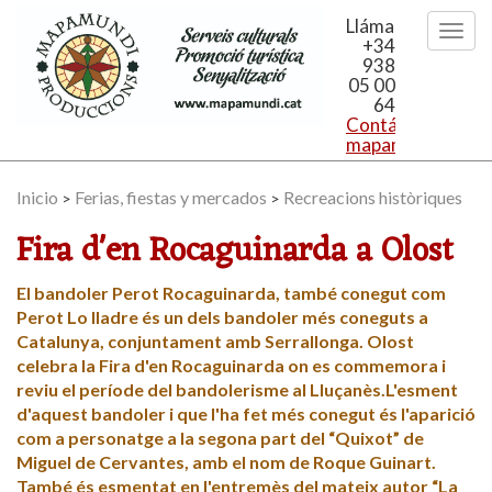
Llámanos
+34
938
05 00
64
Contáctanos:
mapamundi@mapa
Inicio
Ferias, fiestas y mercados
Recreacions històriques
>
>
Fira d'en Rocaguinarda a Olost
El bandoler Perot Rocaguinarda, també conegut com
Perot Lo lladre és un dels bandoler més coneguts a
Catalunya, conjuntament amb Serrallonga. Olost
celebra la Fira d'en Rocaguinarda on es commemora i
reviu el període del bandolerisme al Lluçanès.L'esment
d'aquest bandoler i que l'ha fet més conegut és l'aparició
com a personatge a la segona part del “Quixot” de
Miguel de Cervantes, amb el nom de Roque Guinart.
També és esmentat en l'entremès del mateix autor “La