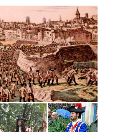
Rei
èncer o Morir, la Batalla
Vèncer o Morir, la Batalla
els Prats de Rei
dels Prats de Rei