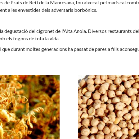
es de Prats de Rei i de la Manresana, fou aixecat pel mariscal comt
t a les envestides dels adversaris borbònics.
 degustació del cigronet de l'Alta Anoia. Diversos restaurants del
b els fogons de tota la vida.
cal que durant moltes generacions ha passat de pares a fills aconseg