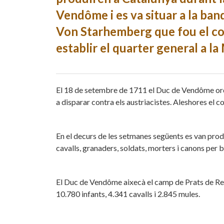
Vendôme i es va situar a la band
Von Starhemberg que fou el com
establir el quarter general a l
El 18 de setembre de 1711 el Duc de Vendôme orde
a disparar contra els austriacistes. Aleshores el 
En el decurs de les setmanes següents es van produi
cavalls, granaders, soldats, morters i canons per
El Duc de Vendôme aixecà el camp de Prats de Rei
10.780 infants, 4.341 cavalls i 2.845 mules.