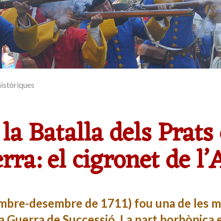
istòriques
la Batalla dels Prats 
rra: el cigronet de l
tembre-desembre de 1711) fou una de les 
a Guerra de Successió. La part borbònica 