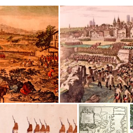
Vèncer o Morir, la Batalla dels Prats de 
Vèncer o Morir, la Batalla
V
dels Prats de Rei
d