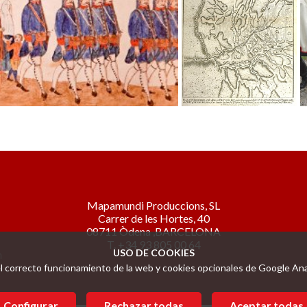
Mapamundi Produccions, SL
Carrer de les Hortes, 40
08711 Òdena ,BARCELONA
T. +34 93 805 00 64
USO DE COOKIES
n
l correcto funcionamiento de la web y cookies opcionales de Google Analy
Configurar
Rechazar todas
Aceptar todas