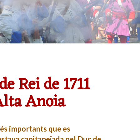
de Rei de 1711
’Alta Anoia
més importants que es
estava capitanejada pel Duc de