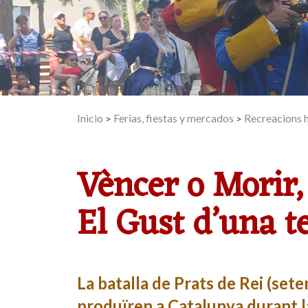
Inicio
Ferias, fiestas y mercados
Recreacions h
>
>
Vèncer o Morir, 
El Gust d’una te
La batalla de Prats de Rei (se
produïren a Catalunya durant l