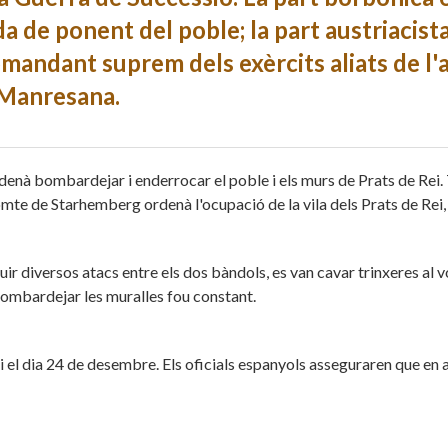
a de ponent del poble; la part austriacista
andant suprem dels exèrcits aliats de l'a
a Manresana.
nà bombardejar i enderrocar el poble i els murs de Prats de Rei
comte de Starhemberg ordenà l'ocupació de la vila dels Prats de Rei
r diversos atacs entre els dos bàndols, es van cavar trinxeres al vol
 bombardejar les muralles fou constant.
 el dia 24 de desembre. Els oficials espanyols asseguraren que e