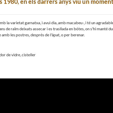
nys 1980, en els darrers anys viu un momen
b la varietat garnatxa, i avui dia, amb macabeu-, i té un agradabl
rans de raïm deixats assecar i es trasllada en bótes, on s'hi manté du
e amb les postres, després de l'àpat, o per berenar.
dor de vidre, cisteller